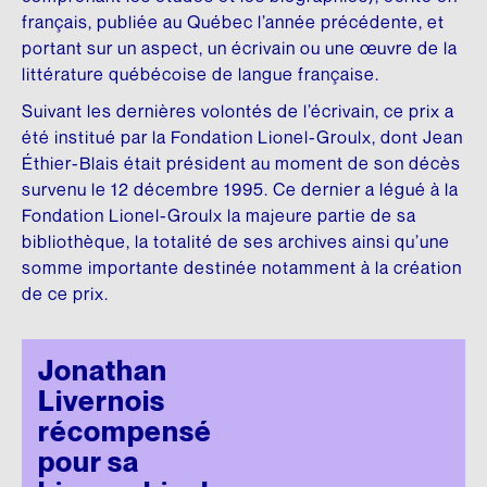
DONNEZ
NOUS SUIVRE
français, publiée au Québec l’année précédente, et
Premier don majeur en culture
Conseil d’administration
HISTOIRE DU QUÉBEC
SON ŒUVRE
portant sur un aspect, un écrivain ou une œuvre de la
Facebook
littérature québécoise de langue française.
REMERCIEMENTS
Comité scientifique
Mémoires et thèses
Brochures
Instagram
Suivant les dernières volontés de l’écrivain, ce prix a
Membres honoraires
Donateurs et donatrices
Répertoire de films
Écrits personnels
été institué par la Fondation Lionel-Groulx, dont Jean
LinkedIn
Éthier-Blais était président au moment de son décès
Dons des députés
ESPACE DE PRESSE
Répertoire de sites
Essais divers
YouTube
survenu le 12 décembre 1995. Ce dernier a légué à la
Fondation Lionel-Groulx la majeure partie de sa
Communiqués
Commémorations
Fiction
FAITES UN DON EN LIGNE
bibliothèque, la totalité de ses archives ainsi qu’une
INFOLETTRE
Rapports annuels
Histoire
somme importante destinée notamment à la création
LANGUE FRANÇAISE
de ce prix.
Logo et guide de normes
Traductions
Charte de la langue française
UN RICHE HÉRITAGE
SA BIBLIOTHÈQUE
La question linguistique au Québec
Jonathan
Livernois
Histoire de la Fondation
Matériel pédagogique
Livres
récompensé
Bibliothèque
Brochures
pour sa
CHANTIER WIKIPÉDIA