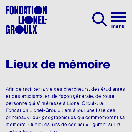
La Fondation
Lieux de mémoire
À PROPOS
CYCLES DE CONFÉRENCES
SA VIE
COMMENT NOUS SOUTENIR
NOUS JOINDRE
Programmation
261, avenue Bloomfield
Mission et objectifs
Douze lois qui ont marqué le Québec
Biographie
Don en ligne
Montréal (Québec) H2V 3R6
Afin de faciliter la vie des chercheurs, des étudiantes
Lionel Groulx
Tél :
Partenaires
Figures marquantes de notre histoire
Don par chèque
+1 514 271-4759
SON INFLUENCE
et des étudiants, et, de façon générale, de toute
Envoyer un message
personne qui s’intéresse à Lionel Groulx, la
Publications
Dix journées qui ont fait le Québec
Dons mensuels
Les successeurs de Groulx
Fondation Lionel-Groulx tient à jour une liste des
Nous joindre
HEURES D’OUVERTURE
Dons planifiés
principaux lieux géographiques qui commémorent sa
QUI NOUS SOMMES
SÉRIE VIDÉO
Études sur Lionel Groulx
Lundi au jeudi : 9 h à 16 h
mémoire. Quelques-uns de ces lieux figurent sur la
Dons de valeurs mobilières
Notre équipe
Nos géants
Lieux de mémoire
carte interactive ci-bas.