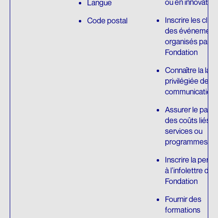
ou en innovation
Langue
Inscrire les clien
Code postal
des événement
organisés par la
Fondation
Connaître la lan
privilégiée de
communication
Assurer le paie
des coûts liés a
services ou
programmes
Inscrire la pers
à l’infolettre de l
Fondation
Fournir des
formations