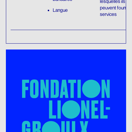
lesquelles ils
peuvent fournir
Langue
services