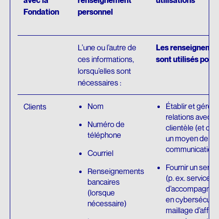
avec la
renseignement
utilisations
Fondation
personnel
L’une ou l’autre de
Les renseigneme
ces informations,
sont utilisés pour 
lorsqu’elles sont
nécessaires :
Nom
Établir et gérer 
Clients
relations avec la
Numéro de
clientèle (et obt
téléphone
un moyen de
communication)
Courriel
Fournir un servi
Renseignements
(p. ex. service
bancaires
d’accompagne
(lorsque
en cybersécurit
nécessaire)
maillage d’affair