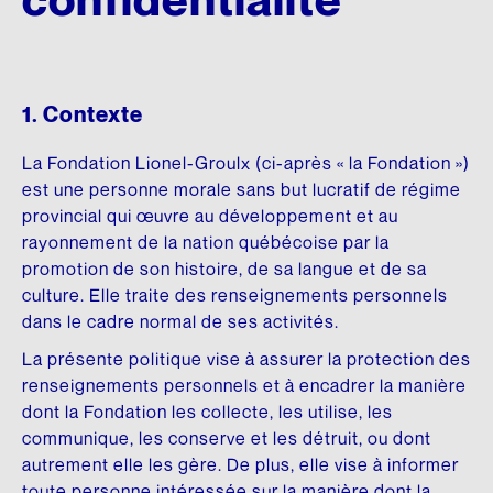
DONNEZ
NOUS SUIVRE
Premier don majeur en culture
Conseil d’administration
HISTOIRE DU QUÉBEC
SON ŒUVRE
Facebook
REMERCIEMENTS
Comité scientifique
Mémoires et thèses
Brochures
Instagram
1. Contexte
Membres honoraires
Donateurs et donatrices
Répertoire de films
Écrits personnels
LinkedIn
La Fondation Lionel-Groulx (ci-après « la Fondation »)
Dons des députés
ESPACE DE PRESSE
Répertoire de sites
Essais divers
est une personne morale sans but lucratif de régime
YouTube
provincial qui œuvre au développement et au
Communiqués
Commémorations
Fiction
FAITES UN DON EN LIGNE
rayonnement de la nation québécoise par la
INFOLETTRE
Rapports annuels
Histoire
promotion de son histoire, de sa langue et de sa
LANGUE FRANÇAISE
culture. Elle traite des renseignements personnels
Logo et guide de normes
Traductions
dans le cadre normal de ses activités.
Charte de la langue française
La présente politique vise à assurer la protection des
UN RICHE HÉRITAGE
SA BIBLIOTHÈQUE
La question linguistique au Québec
renseignements personnels et à encadrer la manière
Histoire de la Fondation
Matériel pédagogique
Livres
dont la Fondation les collecte, les utilise, les
communique, les conserve et les détruit, ou dont
Bibliothèque
Brochures
autrement elle les gère. De plus, elle vise à informer
CHANTIER WIKIPÉDIA
toute personne intéressée sur la manière dont la