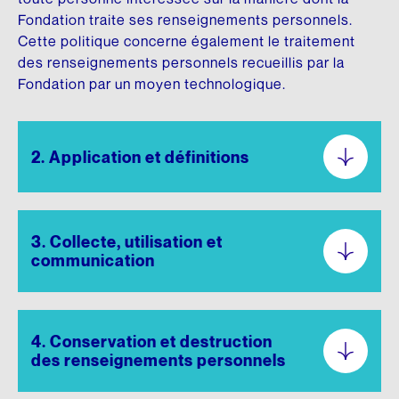
Fonds d’archives
ARCHIVES AUDIOVISUELLES
Articles de la Fondation
Fondation traite ses renseignements personnels.
Cette politique concerne également le traitement
CRÉDIT D’IMPÔT ADDITIONNEL
Formation et tutoriels
Le Chanoine Lionel Groulx, historien
des renseignements personnels recueillis par la
Fondation par un moyen technologique.
Cours d’histoire donné par Groulx à CKAC
CULTURE QUÉBÉCOISE
Les prix Lionel-Groulx
UNE FIGURE MARQUANTE
2. Application et définitions
Le prix Jean-Éthier-Blais
EXPOSITIONS
3. Collecte, utilisation et
De Gaulle et le Québec
communication
Le métro, véhicule de notre histoire
Nos géants : l’exposition
4. Conservation et destruction
des renseignements personnels