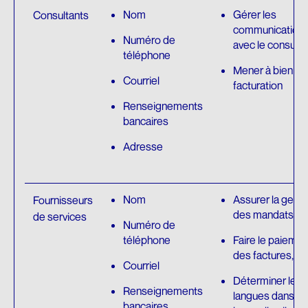
Nom
Gérer les
Consultants
communication
Numéro de
avec le consulta
téléphone
Mener à bien la
Courriel
facturation
Renseignements
bancaires
Adresse
Nom
Assurer la gesti
Fournisseurs
des mandats
de services
Numéro de
téléphone
Faire le paiemen
des factures,
Courriel
Déterminer les
Renseignements
langues dans
bancaires