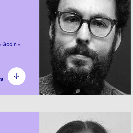
« Godin »,
us