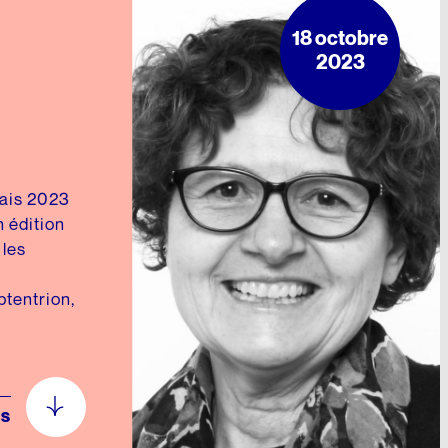
18 octobre
2023
Blais 2023
n édition
 les
a
ptentrion,
us