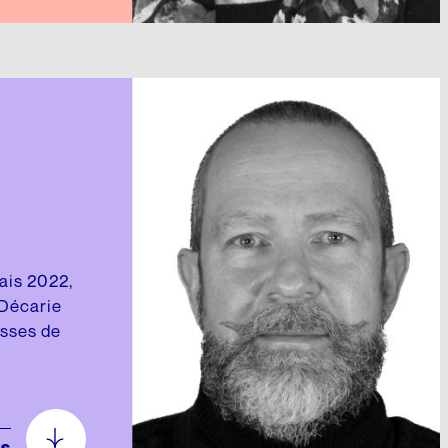
lais 2022,
 Décarie
esses de
us