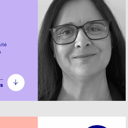
ité
s
us