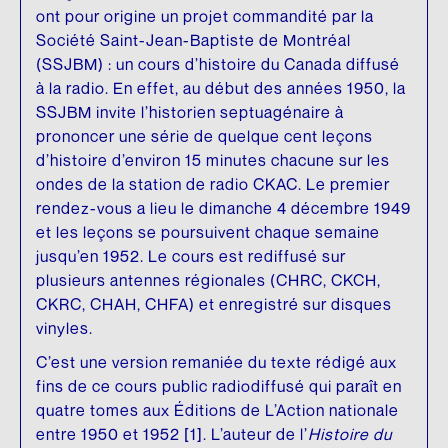
Fonds d’archives
ARCHIVES AUDIOVISUELLES
Articles de la Fondation
ont pour origine un projet commandité par la
Société Saint-Jean-Baptiste de Montréal
CRÉDIT D’IMPÔT ADDITIONNEL
Formation et tutoriels
Le Chanoine Lionel Groulx, historien
(SSJBM) : un cours d’histoire du Canada diffusé
à la radio. En effet, au début des années 1950, la
Cours d’histoire donné par Groulx à CKAC
CULTURE QUÉBÉCOISE
SSJBM invite l’historien septuagénaire à
prononcer une série de quelque cent leçons
Les prix Lionel-Groulx
UNE FIGURE MARQUANTE
d’histoire d’environ 15 minutes chacune sur les
ondes de la station de radio CKAC. Le premier
Le prix Jean-Éthier-Blais
rendez-vous a lieu le dimanche 4 décembre 1949
et les leçons se poursuivent chaque semaine
EXPOSITIONS
jusqu’en 1952. Le cours est rediffusé sur
De Gaulle et le Québec
plusieurs antennes régionales (CHRC, CKCH,
CKRC, CHAH, CHFA) et enregistré sur disques
Le métro, véhicule de notre histoire
vinyles.
Nos géants : l’exposition
C’est une version remaniée du texte rédigé aux
fins de ce cours public radiodiffusé qui paraît en
quatre tomes aux Éditions de L’Action nationale
entre 1950 et 1952 [1]. L’auteur de l’
Histoire du