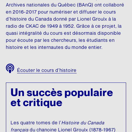
DONNEZ
NOUS SUIVRE
Archives nationales du Québec (BAnQ) ont collaboré
Premier don majeur en culture
Conseil d’administration
en 2016-2017 pour numériser et diffuser le cours
HISTOIRE DU QUÉBEC
SON ŒUVRE
Facebook
d’histoire du Canada donné par Lionel Groulx à la
REMERCIEMENTS
Comité scientifique
Mémoires et thèses
Brochures
radio de CKAC de 1949 à 1952. Grâce à ce projet, la
Instagram
quasi intégralité du cours est désormais disponible
Membres honoraires
Donateurs et donatrices
Répertoire de films
Écrits personnels
LinkedIn
pour écoute par les chercheurs, les étudiants en
Dons des députés
histoire et les internautes du monde entier.
ESPACE DE PRESSE
Répertoire de sites
Essais divers
YouTube
Communiqués
Commémorations
Fiction
FAITES UN DON EN LIGNE
INFOLETTRE
Écouter le cours d’histoire
Rapports annuels
Histoire
LANGUE FRANÇAISE
Logo et guide de normes
Traductions
Charte de la langue française
Un succès populaire
UN RICHE HÉRITAGE
SA BIBLIOTHÈQUE
La question linguistique au Québec
et critique
Histoire de la Fondation
Matériel pédagogique
Livres
Bibliothèque
Brochures
Les quatre tomes de l’
Histoire du Canada
CHANTIER WIKIPÉDIA
français
du chanoine Lionel Groulx (1878-1967)