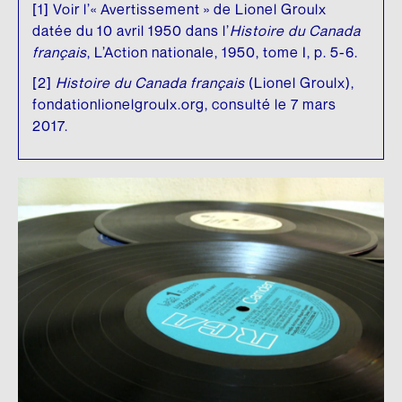
[1] Voir l’« Avertissement » de Lionel Groulx
datée du 10 avril 1950 dans l’
Histoire du Canada
français
, L’Action nationale, 1950, tome I, p. 5-6.
[2]
Histoire du Canada français
(Lionel Groulx),
fondationlionelgroulx.org, consulté le 7 mars
2017.