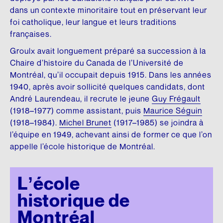
DONNEZ
NOUS SUIVRE
dans un contexte minoritaire tout en préservant leur
Premier don majeur en culture
Conseil d’administration
HISTOIRE DU QUÉBEC
SON ŒUVRE
foi catholique, leur langue et leurs traditions
Facebook
françaises.
REMERCIEMENTS
Comité scientifique
Mémoires et thèses
Brochures
Instagram
Groulx avait longuement préparé sa succession à la
Membres honoraires
Donateurs et donatrices
Répertoire de films
Écrits personnels
Chaire d’histoire du Canada de l’Université de
LinkedIn
Montréal, qu’il occupait depuis 1915. Dans les années
Dons des députés
ESPACE DE PRESSE
Répertoire de sites
Essais divers
YouTube
1940, après avoir sollicité quelques candidats, dont
André Laurendeau, il recrute le jeune
Guy Frégault
Communiqués
Commémorations
Fiction
FAITES UN DON EN LIGNE
(1918–1977) comme assistant, puis
Maurice Séguin
INFOLETTRE
Rapports annuels
Histoire
(1918–1984).
Michel Brunet
(1917–1985) se joindra à
LANGUE FRANÇAISE
l’équipe en 1949, achevant ainsi de former ce que l’on
Logo et guide de normes
Traductions
Charte de la langue française
appelle l’école historique de Montréal.
UN RICHE HÉRITAGE
SA BIBLIOTHÈQUE
La question linguistique au Québec
L’école
Histoire de la Fondation
Matériel pédagogique
Livres
historique de
Bibliothèque
Brochures
CHANTIER WIKIPÉDIA
Montréal