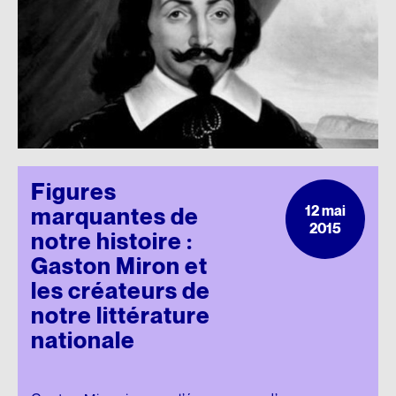
Figures
12 mai
marquantes de
2015
notre histoire :
Gaston Miron et
les créateurs de
notre littérature
nationale