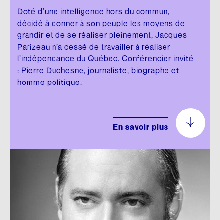
Fonds d’archives
ARCHIVES AUDIOVISUELLES
Articles de la Fondation
Doté d’une intelligence hors du commun,
décidé à donner à son peuple les moyens de
CRÉDIT D’IMPÔT ADDITIONNEL
Formation et tutoriels
Le Chanoine Lionel Groulx, historien
grandir et de se réaliser pleinement, Jacques
Parizeau n’a cessé de travailler à réaliser
Cours d’histoire donné par Groulx à CKAC
CULTURE QUÉBÉCOISE
l’indépendance du Québec. Conférencier invité
: Pierre Duchesne, journaliste, biographe et
Les prix Lionel-Groulx
UNE FIGURE MARQUANTE
homme politique.
Le prix Jean-Éthier-Blais
EXPOSITIONS
En savoir plus
De Gaulle et le Québec
Le métro, véhicule de notre histoire
Nos géants : l’exposition