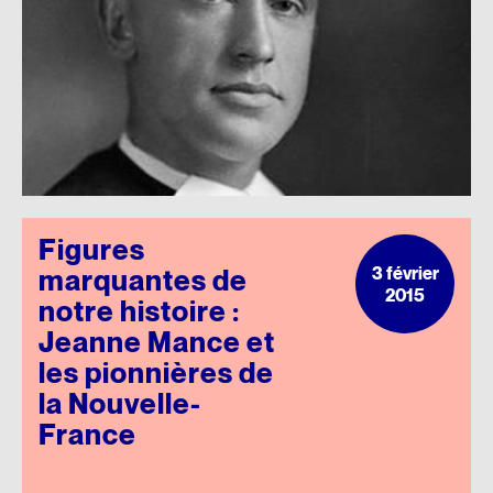
Figures
3 février
marquantes de
2015
notre histoire :
Jeanne Mance et
les pionnières de
la Nouvelle-
France