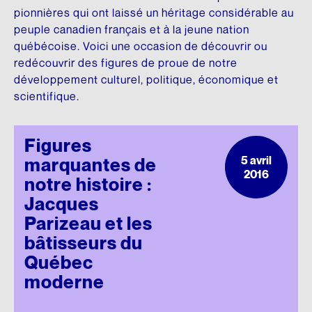
DONNEZ
NOUS SUIVRE
pionnières qui ont laissé un héritage considérable au
Premier don majeur en culture
Conseil d’administration
peuple canadien français et à la jeune nation
HISTOIRE DU QUÉBEC
SON ŒUVRE
Facebook
québécoise. Voici une occasion de découvrir ou
REMERCIEMENTS
Comité scientifique
Mémoires et thèses
Brochures
redécouvrir des figures de proue de notre
Instagram
Membres honoraires
Donateurs et donatrices
développement culturel, politique, économique et
Répertoire de films
Écrits personnels
LinkedIn
scientifique.
Dons des députés
ESPACE DE PRESSE
Répertoire de sites
Essais divers
YouTube
Figures
Communiqués
Commémorations
Fiction
FAITES UN DON EN LIGNE
INFOLETTRE
5 avril
marquantes de
Rapports annuels
Histoire
2016
LANGUE FRANÇAISE
notre histoire :
Logo et guide de normes
Traductions
Jacques
Charte de la langue française
Parizeau et les
UN RICHE HÉRITAGE
SA BIBLIOTHÈQUE
La question linguistique au Québec
bâtisseurs du
Québec
Histoire de la Fondation
Matériel pédagogique
Livres
moderne
Bibliothèque
Brochures
CHANTIER WIKIPÉDIA