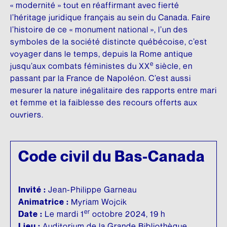
Fonds d’archives
« modernité » tout en réaffirmant avec fierté
ARCHIVES AUDIOVISUELLES
Articles de la Fondation
l’héritage juridique français au sein du Canada. Faire
CRÉDIT D’IMPÔT ADDITIONNEL
Formation et tutoriels
Le Chanoine Lionel Groulx, historien
l’histoire de ce « monument national », l’un des
symboles de la société distincte québécoise, c’est
Cours d’histoire donné par Groulx à CKAC
CULTURE QUÉBÉCOISE
voyager dans le temps, depuis la Rome antique
e
jusqu’aux combats féministes du XX
siècle, en
Les prix Lionel-Groulx
UNE FIGURE MARQUANTE
passant par la France de Napoléon. C’est aussi
mesurer la nature inégalitaire des rapports entre mari
Le prix Jean-Éthier-Blais
et femme et la faiblesse des recours offerts aux
ouvriers.
EXPOSITIONS
De Gaulle et le Québec
Code civil du Bas-Canada
Le métro, véhicule de notre histoire
Nos géants : l’exposition
Invité :
Jean-Philippe Garneau
Animatrice :
Myriam Wojcik
er
Date :
Le mardi 1
octobre 2024, 19 h
Lieu :
Auditorium de la Grande Bibliothèque,