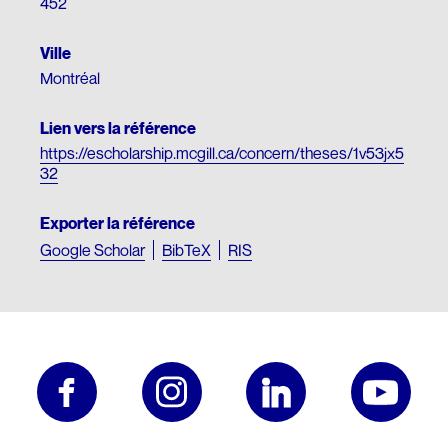
452
Ville
Montréal
Lien vers la référence
https://escholarship.mcgill.ca/concern/theses/1v53jx5
32
Exporter la référence
Google Scholar
BibTeX
RIS
Pied