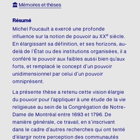
DONNEZ
NOUS SUIVRE
Mémoires et thèses
Premier don majeur en culture
Conseil d’administration
HISTOIRE DU QUÉBEC
SON ŒUVRE
Facebook
Résumé
REMERCIEMENTS
Comité scientifique
Mémoires et thèses
Brochures
Michel Foucault a exercé une profonde
Instagram
Membres honoraires
Donateurs et donatrices
e
influence sur la notion de pouvoir au XX
siècle.
Répertoire de films
Écrits personnels
LinkedIn
En élargissant sa définition, et ses horizons, au-
Dons des députés
ESPACE DE PRESSE
Répertoire de sites
Essais divers
delà de l’État ou des institutions organisées, il a
YouTube
conféré le pouvoir aux faibles aussi bien qu’aux
Communiqués
Commémorations
Fiction
FAITES UN DON EN LIGNE
forts, et remplacé le concept d’un pouvoir
INFOLETTRE
unidimensionnel par celui d’un pouvoir
Rapports annuels
Histoire
LANGUE FRANÇAISE
omniprésent.
Logo et guide de normes
Traductions
Charte de la langue française
La présente thèse a retenu cette vision élargie
du pouvoir pour l’appliquer à une étude de la vie
UN RICHE HÉRITAGE
SA BIBLIOTHÈQUE
La question linguistique au Québec
religieuse au sein de la Congrégation de Notre-
Dame de Montréal entre 1693 et 1796. De
Histoire de la Fondation
Matériel pédagogique
Livres
manière générale, ce travail, en s’inscrivant
Bibliothèque
Brochures
dans le cadre d’autres recherches qui ont tenté
CHANTIER WIKIPÉDIA
d’élargir notre perception des communautés