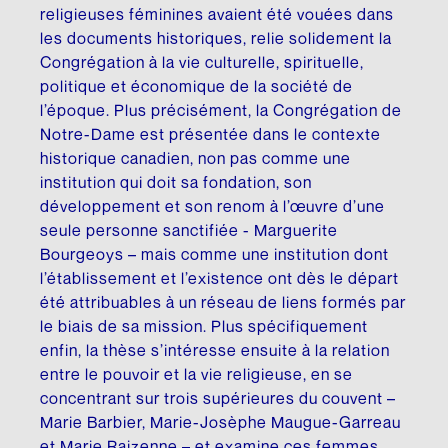
Fonds d’archives
religieuses féminines avaient été vouées dans
ARCHIVES AUDIOVISUELLES
Articles de la Fondation
les documents historiques, relie solidement la
CRÉDIT D’IMPÔT ADDITIONNEL
Formation et tutoriels
Le Chanoine Lionel Groulx, historien
Congrégation à la vie culturelle, spirituelle,
politique et économique de la société de
Cours d’histoire donné par Groulx à CKAC
CULTURE QUÉBÉCOISE
l’époque. Plus précisément, la Congrégation de
Notre-Dame est présentée dans le contexte
Les prix Lionel-Groulx
UNE FIGURE MARQUANTE
historique canadien, non pas comme une
institution qui doit sa fondation, son
Le prix Jean-Éthier-Blais
développement et son renom à l’œuvre d’une
seule personne sanctifiée - Marguerite
EXPOSITIONS
Bourgeoys – mais comme une institution dont
De Gaulle et le Québec
l’établissement et l’existence ont dès le départ
été attribuables à un réseau de liens formés par
Le métro, véhicule de notre histoire
le biais de sa mission. Plus spécifiquement
enfin, la thèse s’intéresse ensuite à la relation
Nos géants : l’exposition
entre le pouvoir et la vie religieuse, en se
concentrant sur trois supérieures du couvent –
Marie Barbier, Marie-Josèphe Maugue-Garreau
et Marie Raizenne – et examine ces femmes