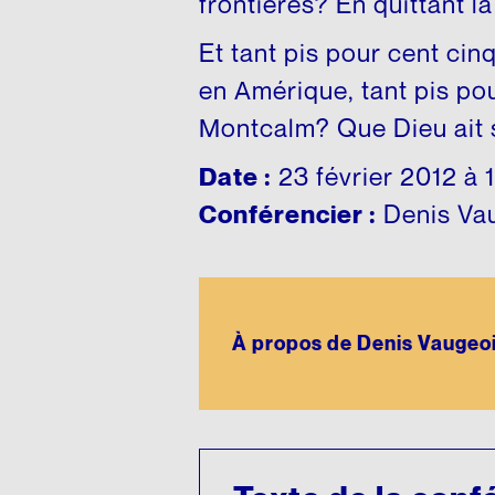
frontières? En quittant la 
Et tant pis pour cent ci
en Amérique, tant pis pou
Montcalm? Que Dieu ait 
Date :
23 février 2012 à 
Conférencier :
Denis Vau
À propos de Denis Vaugeo