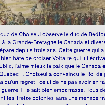
e duc de Choiseul observe le duc de Bedfor
e à la Grande-Bretagne le Canada et diver
prépare depuis trois ans. Cette guerre qui 
a bien hâte de croiser Voltaire qui lui écri
public, j’aime mieux la paix que le Canada e
uébec ». Choiseul a convaincu le Roi de p
’a qu’un regret : celui de ne pas avoir en fa
guerre. Il le sait bien embarrassé. Tous d
nt les Treize colonies sans une menace fr