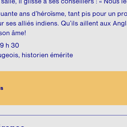
salle, il glisse à ses conseillers : « Nous l
nquante ans d’héroïsme, tant pis pour un p
r ses alliés indiens. Qu’ils aillent aux An
son âme!
19 h 30
geois, historien émérite
is