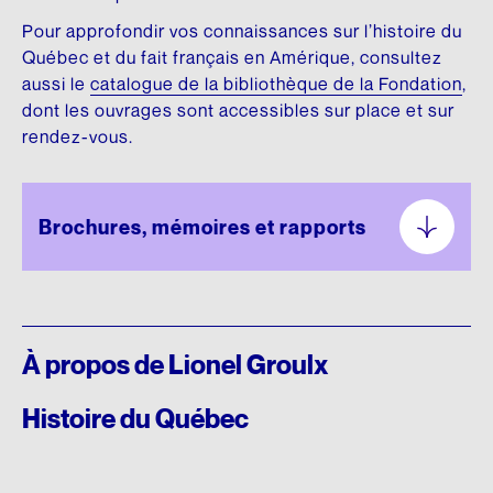
DONNEZ
NOUS SUIVRE
Premier don majeur en culture
Pour approfondir vos connaissances sur l’histoire du
Conseil d’administration
HISTOIRE DU QUÉBEC
SON ŒUVRE
Québec et du fait français en Amérique, consultez
Facebook
REMERCIEMENTS
Comité scientifique
aussi le
catalogue de la bibliothèque de la Fondation
,
Mémoires et thèses
Brochures
Instagram
dont les ouvrages sont accessibles sur place et sur
Membres honoraires
Donateurs et donatrices
Répertoire de films
Écrits personnels
rendez-vous.
LinkedIn
Dons des députés
ESPACE DE PRESSE
Répertoire de sites
Essais divers
YouTube
Communiqués
Commémorations
Fiction
FAITES UN DON EN LIGNE
Brochures, mémoires et rapports
INFOLETTRE
Rapports annuels
Histoire
LANGUE FRANÇAISE
Logo et guide de normes
Traductions
Charte de la langue française
À propos de Lionel Groulx
UN RICHE HÉRITAGE
SA BIBLIOTHÈQUE
La question linguistique au Québec
Histoire de la Fondation
Matériel pédagogique
Livres
Histoire du Québec
Bibliothèque
Brochures
CHANTIER WIKIPÉDIA