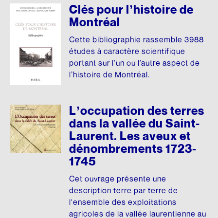
Fonds d’archives
ARCHIVES AUDIOVISUELLES
Articles de la Fondation
Clés pour l’histoire de
Montréal
CRÉDIT D’IMPÔT ADDITIONNEL
Formation et tutoriels
Le Chanoine Lionel Groulx, historien
Cette bibliographie rassemble 3988
Cours d’histoire donné par Groulx à CKAC
CULTURE QUÉBÉCOISE
études à caractère scientifique
portant sur l’un ou l’autre aspect de
Les prix Lionel-Groulx
UNE FIGURE MARQUANTE
l’histoire de Montréal.
Le prix Jean-Éthier-Blais
L’occupation des terres
EXPOSITIONS
dans la vallée du Saint-
De Gaulle et le Québec
Laurent. Les aveux et
dénombrements 1723-
Le métro, véhicule de notre histoire
1745
Nos géants : l’exposition
Cet ouvrage présente une
description terre par terre de
l'ensemble des exploitations
agricoles de la vallée laurentienne au