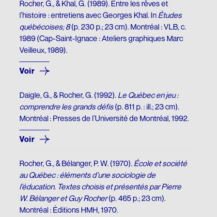
Fonds d’archives
Rocher, G., & Khal, G. (1989). Entre les rêves et
ARCHIVES AUDIOVISUELLES
Articles de la Fondation
l’histoire : entretiens avec Georges Khal. In
Études
CRÉDIT D’IMPÔT ADDITIONNEL
québécoises; 8
Formation et tutoriels
Le Chanoine Lionel Groulx, historien
(p. 230 p.; 23 cm). Montréal : VLB, c.
1989 (Cap-Saint-Ignace : Ateliers graphiques Marc
Cours d’histoire donné par Groulx à CKAC
Veilleux, 1989).
CULTURE QUÉBÉCOISE
Les prix Lionel-Groulx
UNE FIGURE MARQUANTE
Voir
Le prix Jean-Éthier-Blais
Daigle, G., & Rocher, G. (1992).
Le Québec en jeu :
comprendre les grands défis
(p. 811 p. : ill.; 23 cm).
EXPOSITIONS
Montréal : Presses de l’Université de Montréal, 1992.
De Gaulle et le Québec
Voir
Le métro, véhicule de notre histoire
Rocher, G., & Bélanger, P. W. (1970).
École et société
Nos géants : l’exposition
au Québec : éléments d’une sociologie de
l’éducation. Textes choisis et présentés par Pierre
W. Bélanger et Guy Rocher
(p. 465 p.; 23 cm).
Montréal : Éditions HMH, 1970.