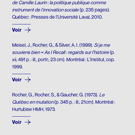
DONNEZ
de Camille Laurin : la politique publique comme
NOUS SUIVRE
Premier don majeur en culture
instrument de l’innovation sociale
(p. 235 pages).
Conseil d’administration
HISTOIRE DU QUÉBEC
SON ŒUVRE
Facebook
Québec : Presses de l’Université Laval, 2010.
REMERCIEMENTS
Comité scientifique
Mémoires et thèses
Brochures
Instagram
Voir
Membres honoraires
Donateurs et donatrices
Répertoire de films
Écrits personnels
LinkedIn
Meisel, J., Rocher, G., & Silver, A. I. (1999).
Si je me
Dons des députés
ESPACE DE PRESSE
Répertoire de sites
Essais divers
souviens bien = As I Recall : regards sur l’histoire
YouTube
(p.
xii, 491 p. : ill., portr.; 23 cm). Montréal : L’Institut, cop.
Communiqués
Commémorations
Fiction
FAITES UN DON EN LIGNE
1999.
INFOLETTRE
Rapports annuels
Histoire
LANGUE FRANÇAISE
Voir
Logo et guide de normes
Traductions
Charte de la langue française
Rocher, G., Rocher, S., & Gaucher, G. (1973).
Le
UN RICHE HÉRITAGE
SA BIBLIOTHÈQUE
La question linguistique au Québec
Québec en mutation
(p. 345 p. : ill.; 21cm). Montréal :
Hurtubise HMH, 1973.
Histoire de la Fondation
Matériel pédagogique
Livres
Voir
Bibliothèque
Brochures
CHANTIER WIKIPÉDIA