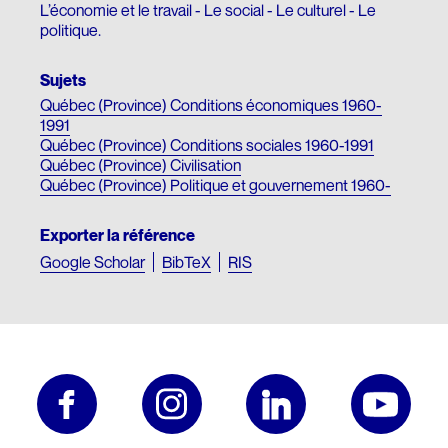
Fonds d’archives
L’économie et le travail - Le social - Le culturel - Le
ARCHIVES AUDIOVISUELLES
Articles de la Fondation
politique.
CRÉDIT D’IMPÔT ADDITIONNEL
Formation et tutoriels
Le Chanoine Lionel Groulx, historien
Sujets
Cours d’histoire donné par Groulx à CKAC
CULTURE QUÉBÉCOISE
Québec (Province) Conditions économiques 1960-
1991
Québec (Province) Conditions sociales 1960-1991
Les prix Lionel-Groulx
UNE FIGURE MARQUANTE
Québec (Province) Civilisation
Québec (Province) Politique et gouvernement 1960-
Le prix Jean-Éthier-Blais
EXPOSITIONS
Exporter la référence
Google Scholar
BibTeX
RIS
De Gaulle et le Québec
Le métro, véhicule de notre histoire
Nos géants : l’exposition