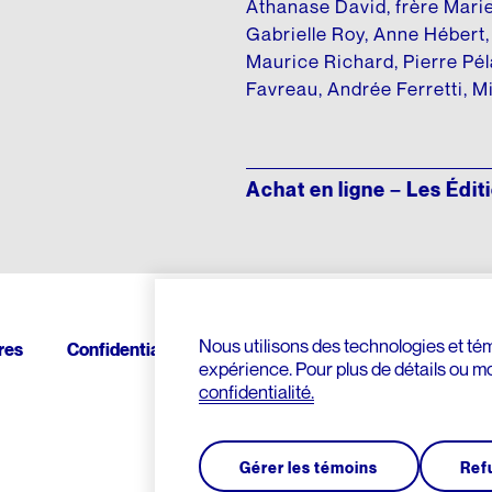
Athanase David, frère Marie
Gabrielle Roy, Anne Hébert
Maurice Richard, Pierre Pél
Favreau, Andrée Ferretti, M
Achat en ligne – Les Édit
Nous utilisons des technologies et témo
res
Confidentialité
Contact
Donnez
expérience. Pour plus de détails ou m
confidentialité.
Gérer les témoins
Ref