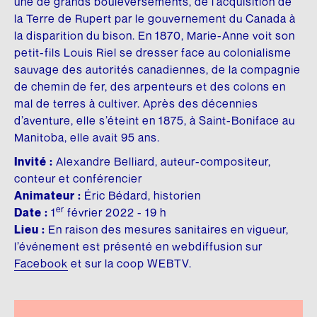
une de grands bouleversements, de l’acquisition de
Fonds d’archives
ARCHIVES AUDIOVISUELLES
Articles de la Fondation
la Terre de Rupert par le gouvernement du Canada à
CRÉDIT D’IMPÔT ADDITIONNEL
la disparition du bison. En 1870, Marie-Anne voit son
Formation et tutoriels
Le Chanoine Lionel Groulx, historien
petit-fils Louis Riel se dresser face au colonialisme
Cours d’histoire donné par Groulx à CKAC
sauvage des autorités canadiennes, de la compagnie
CULTURE QUÉBÉCOISE
de chemin de fer, des arpenteurs et des colons en
Les prix Lionel-Groulx
UNE FIGURE MARQUANTE
mal de terres à cultiver. Après des décennies
d’aventure, elle s’éteint en 1875, à Saint-Boniface au
Le prix Jean-Éthier-Blais
Manitoba, elle avait 95 ans.
Invité :
Alexandre Belliard, auteur-compositeur,
EXPOSITIONS
conteur et conférencier
De Gaulle et le Québec
Animateur :
Éric Bédard, historien
er
Date :
1
février 2022 - 19 h
Le métro, véhicule de notre histoire
Lieu :
En raison des mesures sanitaires en vigueur,
l
’
événement est présenté en webdiffusion sur
Nos géants : l’exposition
Facebook
et sur la coop WEBTV.