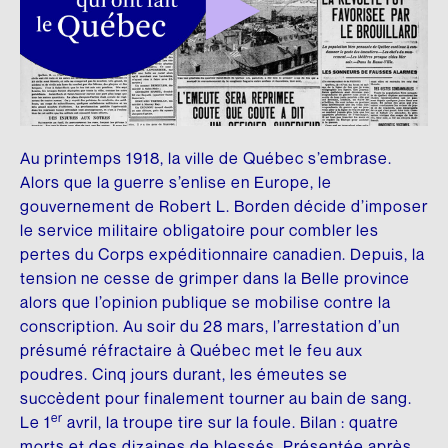
DONNEZ
NOUS SUIVRE
Premier don majeur en culture
Conseil d’administration
HISTOIRE DU QUÉBEC
SON ŒUVRE
Facebook
REMERCIEMENTS
Comité scientifique
Mémoires et thèses
Brochures
Instagram
Membres honoraires
Donateurs et donatrices
Répertoire de films
Écrits personnels
LinkedIn
Dons des députés
Au printemps 1918, la ville de Québec s’embrase.
ESPACE DE PRESSE
Répertoire de sites
Essais divers
YouTube
Alors que la guerre s’enlise en Europe, le
Communiqués
Commémorations
Fiction
FAITES UN DON EN LIGNE
gouvernement de Robert L. Borden décide d’imposer
INFOLETTRE
le service militaire obligatoire pour combler les
Rapports annuels
Histoire
LANGUE FRANÇAISE
pertes du Corps expéditionnaire canadien. Depuis, la
tension ne cesse de grimper dans la Belle province
Logo et guide de normes
Traductions
Charte de la langue française
alors que l’opinion publique se mobilise contre la
conscription. Au soir du 28 mars, l’arrestation d’un
UN RICHE HÉRITAGE
SA BIBLIOTHÈQUE
La question linguistique au Québec
présumé réfractaire à Québec met le feu aux
Histoire de la Fondation
Matériel pédagogique
Livres
poudres. Cinq jours durant, les émeutes se
succèdent pour finalement tourner au bain de sang.
Bibliothèque
Brochures
er
Le 1
avril, la troupe tire sur la foule. Bilan : quatre
CHANTIER WIKIPÉDIA
morts et des dizaines de blessés. Présentée après