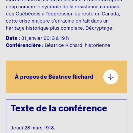
Fonds d’archives
ARCHIVES AUDIOVISUELLES
Articles de la Fondation
coup comme le symbole de la résistance nationale
des Québécois à l’oppression du reste du Canada,
CRÉDIT D’IMPÔT ADDITIONNEL
Formation et tutoriels
Le Chanoine Lionel Groulx, historien
cette crise majeure s’enracine en fait dans un
héritage historique plus complexe. Décryptage.
Cours d’histoire donné par Groulx à CKAC
CULTURE QUÉBÉCOISE
Date :
31 janvier 2013 à 19 h
Les prix Lionel-Groulx
UNE FIGURE MARQUANTE
Conférencière :
Béatrice Richard, historienne
Le prix Jean-Éthier-Blais
EXPOSITIONS
À propos de Béatrice Richard
De Gaulle et le Québec
Le métro, véhicule de notre histoire
Nos géants : l’exposition
Texte de la conférence
Jeudi 28 mars 1918.