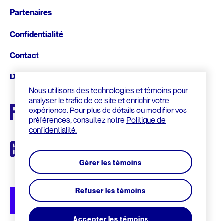
de
Fonds d’archives
ARCHIVES AUDIOVISUELLES
Articles de la Fondation
Partenaires
page
CRÉDIT D’IMPÔT ADDITIONNEL
Formation et tutoriels
Le Chanoine Lionel Groulx, historien
Confidentialité
Cours d’histoire donné par Groulx à CKAC
CULTURE QUÉBÉCOISE
Contact
Les prix Lionel-Groulx
UNE FIGURE MARQUANTE
Donnez
Nous utilisons des technologies et témoins pour
Le prix Jean-Éthier-Blais
analyser le trafic de ce site et enrichir votre
expérience. Pour plus de détails ou modifier vos
EXPOSITIONS
préférences, consultez notre
Politique de
confidentialité.
De Gaulle et le Québec
Le métro, véhicule de notre histoire
Gérer les témoins
Nos géants : l’exposition
Refuser les témoins
Accepter les témoins