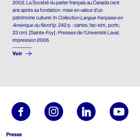
DONNEZ
2002, La Société du parler français au Canada cent
NOUS SUIVRE
Premier don majeur en culture
ans après sa fondation : mise en valeur d’un
Conseil d’administration
HISTOIRE DU QUÉBEC
SON ŒUVRE
Facebook
patrimoine culturel. In
Collection Langue française en
REMERCIEMENTS
Comité scientifique
Amérique du Nord
(p. 242 p. : cartes, fac-sim., portr.;
Mémoires et thèses
Brochures
Instagram
23 cm). [Sainte-Foy] : Presses de l’Université Laval,
Membres honoraires
Donateurs et donatrices
Répertoire de films
Écrits personnels
impression 2006.
LinkedIn
Dons des députés
ESPACE DE PRESSE
Répertoire de sites
Essais divers
Voir
YouTube
Communiqués
Commémorations
Fiction
FAITES UN DON EN LIGNE
INFOLETTRE
Rapports annuels
Histoire
LANGUE FRANÇAISE
Logo et guide de normes
Traductions
Charte de la langue française
UN RICHE HÉRITAGE
SA BIBLIOTHÈQUE
La question linguistique au Québec
Histoire de la Fondation
Matériel pédagogique
Livres
Pied
Bibliothèque
Brochures
CHANTIER WIKIPÉDIA
Presse