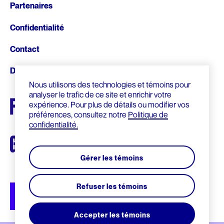
Fonds d’archives
Partenaires
ARCHIVES AUDIOVISUELLES
Articles de la Fondation
page
CRÉDIT D’IMPÔT ADDITIONNEL
Confidentialité
Formation et tutoriels
Le Chanoine Lionel Groulx, historien
Cours d’histoire donné par Groulx à CKAC
Contact
CULTURE QUÉBÉCOISE
Donnez
Les prix Lionel-Groulx
UNE FIGURE MARQUANTE
Nous utilisons des technologies et témoins pour
Le prix Jean-Éthier-Blais
analyser le trafic de ce site et enrichir votre
expérience. Pour plus de détails ou modifier vos
préférences, consultez notre
Politique de
EXPOSITIONS
confidentialité.
De Gaulle et le Québec
Le métro, véhicule de notre histoire
Gérer les témoins
Nos géants : l’exposition
Refuser les témoins
Accepter les témoins