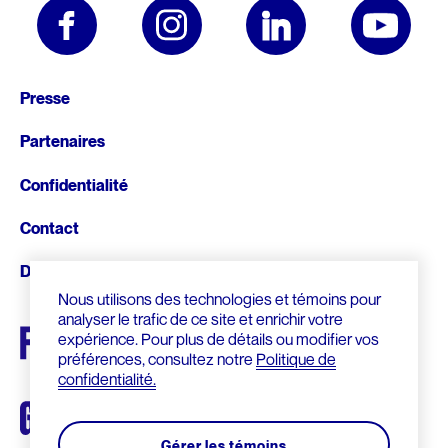
Fonds d’archives
ARCHIVES AUDIOVISUELLES
Articles de la Fondation
CRÉDIT D’IMPÔT ADDITIONNEL
Formation et tutoriels
Le Chanoine Lionel Groulx, historien
Pied
Cours d’histoire donné par Groulx à CKAC
Presse
CULTURE QUÉBÉCOISE
de
Partenaires
Les prix Lionel-Groulx
UNE FIGURE MARQUANTE
page
Confidentialité
Le prix Jean-Éthier-Blais
Contact
EXPOSITIONS
Donnez
De Gaulle et le Québec
Nous utilisons des technologies et témoins pour
Le métro, véhicule de notre histoire
analyser le trafic de ce site et enrichir votre
expérience. Pour plus de détails ou modifier vos
Nos géants : l’exposition
préférences, consultez notre
Politique de
confidentialité.
Gérer les témoins