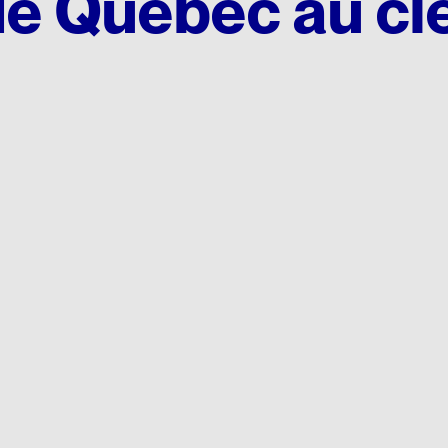
e Québec au cl
édagogique