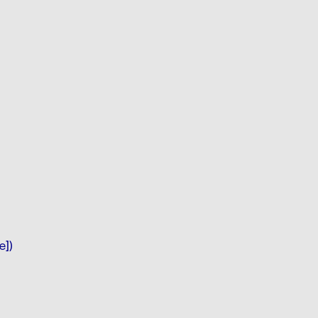
édagogique
e])