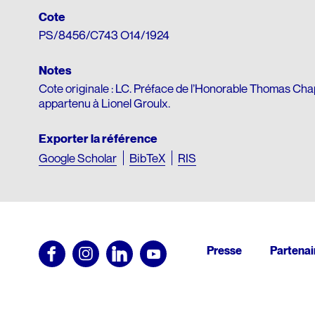
Cote
PS/8456/C743 O14/1924
Notes
Cote originale : LC. Préface de l’Honorable Thomas Cha
appartenu à Lionel Groulx.
Exporter la référence
Google Scholar
BibTeX
RIS
Pied
Presse
Partenai
de