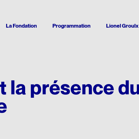
La Fondation
Programmation
Lionel Groulx
INFOLETTRE
FAITES UN DON EN LIGNE
 DU QUÉBEC
RE
ESPACE DE PRESSE
CHANTIER WIKIPÉDIA
SA BIBLIOTHÈQUE
S SOMMES
VRE
EMENTS
t thèses
Communiqués
Articles de la Fondation
Livres
pe
t donatrices
t la présence 
de films
onnels
Rapports annuels
Formation et tutoriels
Brochures
dministration
éputés
de sites
rs
Logo et guide de normes
ntifique
CULTURE QUÉBÉCOISE
ARCHIVES AUDIOVISUELL
e
tions
noraires
Les prix Lionel-Groulx
Le Chanoine Lionel Groulx, his
FRANÇAISE
Le prix Jean-Éthier-Blais
Cours d’histoire donné par Gr
s
a langue française
 linguistique au Québec