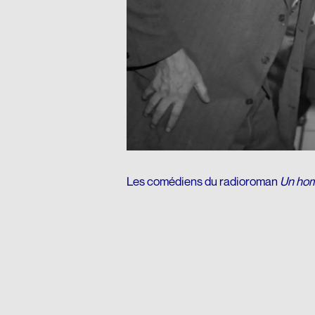
Les comédiens du radioroman
Un hom