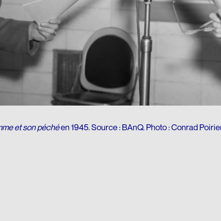
me et son péché
en 1945. Source : BAnQ. Photo : Conrad Poirier