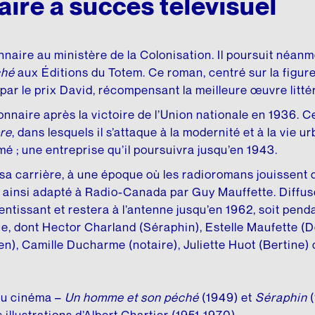
aire à succès télévisuel
naire au ministère de la Colonisation. Il poursuit néanmo
ché
aux Éditions du Totem. Ce roman, centré sur la figu
 par le prix David, récompensant la meilleure œuvre litt
nnaire après la victoire de l’Union nationale en 1936. C
re
, dans lesquels il s’attaque à la modernité et à la vie u
mé ; une entreprise qu’il poursuivra jusqu’en 1943.
à sa carrière, à une époque où les radioromans jouissent
 ainsi adapté à Radio-Canada par Guy Mauffette. Diffusé
ntissant et restera à l’antenne jusqu’en 1962, soit pendant
e, dont Hector Charland (Séraphin), Estelle Maufette (
n), Camille Ducharme (notaire), Juliette Huot (Bertine) 
au cinéma –
Un homme et son péché
(1949) et
Séraphin
(
illustrations d’Albert Chartier (1951-1970).