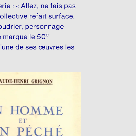
ie : « Allez, ne fais pas
llective refait surface.
Poudrier, personnage
e
e marque le 50
 l’une de ses œuvres les