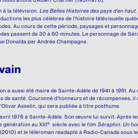
à la télévision.
Les Belles Histoires des pays d’en haut
,
ductions les plus célèbres de l’histoire télévisuelle québ
odes. Au cours de cette période, paysages et personnages
isodes passent de 30 à 60 minutes. Le personnage de Sér
use Donalda par Andrée Champagne.
ivain
 a aussi été maire de Sainte-Adèle de 1941 à 1951. Au d
 de santé. Couronné d’honneurs et de récompenses, il co
Olivar Asselin, qui sera publiée à titre posthume.
vril 1976 à Sainte-Adèle. Son œuvre lui survit. Après l
e
lle génération au XXI
siècle avec le film
Séraphin. Un h
(2010) et le téléroman réadapté à Radio-Canada sous le