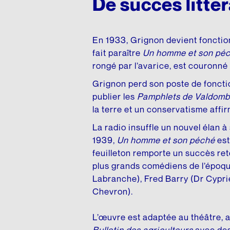
De succès littér
En 1933, Grignon devient fonction
fait paraître
Un homme et son pé
rongé par l’avarice, est couronné
Grignon perd son poste de fonctio
publier les
Pamphlets de Valdomb
la terre et un conservatisme affir
La radio insuffle un nouvel élan 
1939,
Un homme et son péché
est
feuilleton remporte un succès rete
plus grands comédiens de l’époqu
Labranche), Fred Barry (Dr Cyprie
Chevron).
L’œuvre est adaptée au théâtre, 
Bulletin des agriculteurs
avec des 