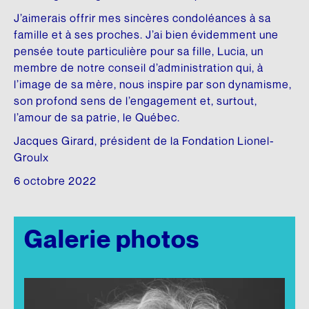
Fonds d’archives
ARCHIVES AUDIOVISUELLES
Articles de la Fondation
J’aimerais offrir mes sincères condoléances à sa
CRÉDIT D’IMPÔT ADDITIONNEL
famille et à ses proches. J’ai bien évidemment une
Formation et tutoriels
Le Chanoine Lionel Groulx, historien
pensée toute particulière pour sa fille, Lucia, un
Cours d’histoire donné par Groulx à CKAC
membre de notre conseil d’administration qui, à
CULTURE QUÉBÉCOISE
l’image de sa mère, nous inspire par son dynamisme,
Les prix Lionel-Groulx
UNE FIGURE MARQUANTE
son profond sens de l’engagement et, surtout,
l’amour de sa patrie, le Québec.
Le prix Jean-Éthier-Blais
Jacques Girard, président de la Fondation Lionel-
Groulx
EXPOSITIONS
6 octobre 2022
De Gaulle et le Québec
Le métro, véhicule de notre histoire
Galerie photos
Nos géants : l’exposition