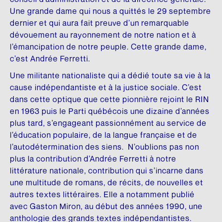
DONNEZ
NOUS SUIVRE
Une grande dame qui nous a quittés le 29 septembre
Premier don majeur en culture
Conseil d’administration
HISTOIRE DU QUÉBEC
SON ŒUVRE
dernier et qui aura fait preuve d’un remarquable
Facebook
dévouement au rayonnement de notre nation et à
REMERCIEMENTS
Comité scientifique
Mémoires et thèses
Brochures
Instagram
l’émancipation de notre peuple. Cette grande dame,
Membres honoraires
Donateurs et donatrices
c’est Andrée Ferretti.
Répertoire de films
Écrits personnels
LinkedIn
Une militante nationaliste qui a dédié toute sa vie à la
Dons des députés
ESPACE DE PRESSE
Répertoire de sites
Essais divers
YouTube
cause indépendantiste et à la justice sociale. C’est
dans cette optique que cette pionnière rejoint le RIN
Communiqués
Commémorations
Fiction
FAITES UN DON EN LIGNE
INFOLETTRE
en 1963 puis le Parti québécois une dizaine d’années
Rapports annuels
Histoire
plus tard, s’engageant passionnément au service de
LANGUE FRANÇAISE
l’éducation populaire, de la langue française et de
Logo et guide de normes
Traductions
Charte de la langue française
l’autodétermination des siens. N’oublions pas non
plus la contribution d’Andrée Ferretti à notre
UN RICHE HÉRITAGE
SA BIBLIOTHÈQUE
La question linguistique au Québec
littérature nationale, contribution qui s’incarne dans
une multitude de romans, de récits, de nouvelles et
Histoire de la Fondation
Matériel pédagogique
Livres
autres textes littéraires. Elle a notamment publié
Bibliothèque
Brochures
avec Gaston Miron, au début des années 1990, une
CHANTIER WIKIPÉDIA
anthologie des grands textes indépendantistes.