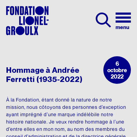
Andrée Ferretti - Photo : Martine Doyon / Éditions XYZ
La Fondation
6
Hommage à Andrée
octobre
À PROPOS
CYCLES DE CONFÉRENCES
SA VIE
COMMENT NOUS SOUTENIR
NOUS JOINDRE
Programmation
2022
Ferretti (1935-2022)
261, avenue Bloomfield
Mission et objectifs
Douze lois qui ont marqué le Québec
Biographie
Don en ligne
Montréal (Québec) H2V 3R6
Lionel Groulx
Tél :
Partenaires
Figures marquantes de notre histoire
Don par chèque
+1 514 271-4759
SON INFLUENCE
À la Fondation, étant donné la nature de notre
Envoyer un message
mission, nous côtoyons des personnes d’exception
Publications
Dix journées qui ont fait le Québec
Dons mensuels
Les successeurs de Groulx
ayant imprégné d’une marque indélébile notre
Nous joindre
HEURES D’OUVERTURE
Dons planifiés
histoire nationale. Je veux rendre hommage à l’une
QUI NOUS SOMMES
SÉRIE VIDÉO
Études sur Lionel Groulx
Lundi au jeudi : 9 h à 16 h
d’entre elles en mon nom, au nom des membres du
Dons de valeurs mobilières
Notre équipe
Nos géants
Lieux de mémoire
conseil d’administration et de la directrice générale.