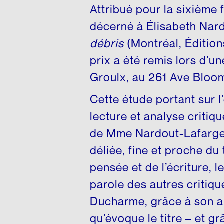
Matériel p
Attribué pour la sixième f
décerné à Élisabeth Nar
débris
(Montréal, Éditions
prix a été remis lors d’
Groulx, au 261 Ave Bloom
Cette étude portant sur
lecture et analyse critiq
de Mme Nardout-Lafarge 
déliée, fine et proche du t
pensée et de l’écriture, l
parole des autres critiq
Ducharme, grâce à son an
qu’évoque le titre – et grâ