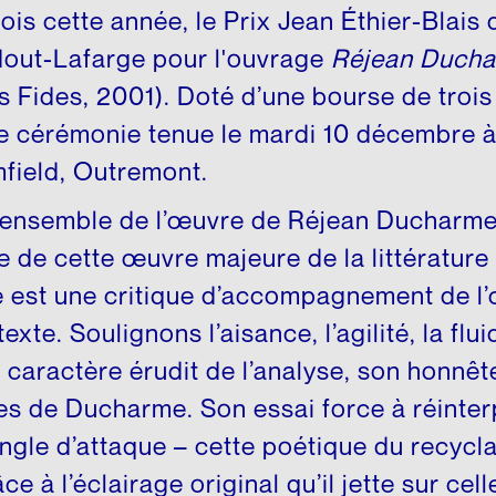
édagogique
ois cette année, le Prix Jean Éthier-Blais d
dout-Lafarge pour l'ouvrage
Réjean Ducha
 Fides, 2001). Doté d’une bourse de trois 
une cérémonie tenue le mardi 10 décembre à
field, Outremont.
 l’ensemble de l’œuvre de Réjean Ducharm
ue de cette œuvre majeure de la littératur
est une critique d’accompagnement de l
exte. Soulignons l’aisance, l’agilité, la flui
e caractère érudit de l’analyse, son honnêt
ues de Ducharme. Son essai force à réinte
gle d’attaque – cette poétique du recycla
ce à l’éclairage original qu’il jette sur cell