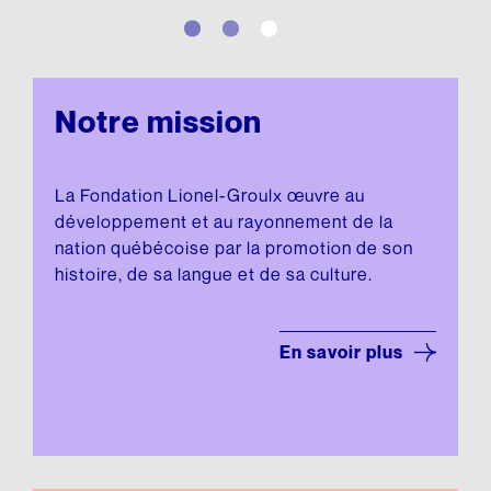
Fonds d’archives
ARCHIVES AUDIOVISUELLES
Articles de la Fondation
CRÉDIT D’IMPÔT ADDITIONNEL
Formation et tutoriels
Le Chanoine Lionel Groulx, historien
Cours d’histoire donné par Groulx à CKAC
Notre mission
CULTURE QUÉBÉCOISE
Les prix Lionel-Groulx
UNE FIGURE MARQUANTE
La Fondation Lionel-Groulx œuvre au
Le prix Jean-Éthier-Blais
développement et au rayonnement de la
nation québécoise par la promotion de son
EXPOSITIONS
histoire, de sa langue et de sa culture.
De Gaulle et le Québec
Le métro, véhicule de notre histoire
En savoir plus
Nos géants : l’exposition